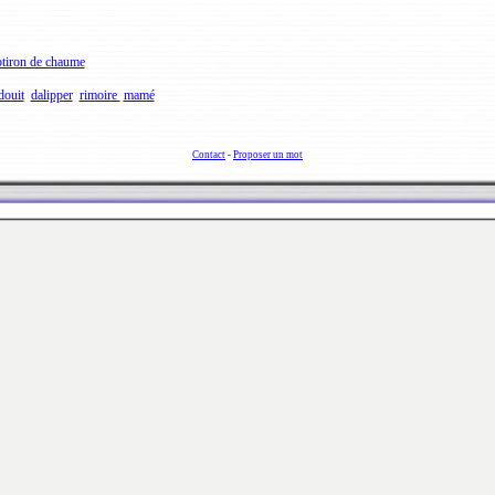
tiron de chaume
douit
dalipper
rimoire
mamé
Contact
-
Proposer un mot