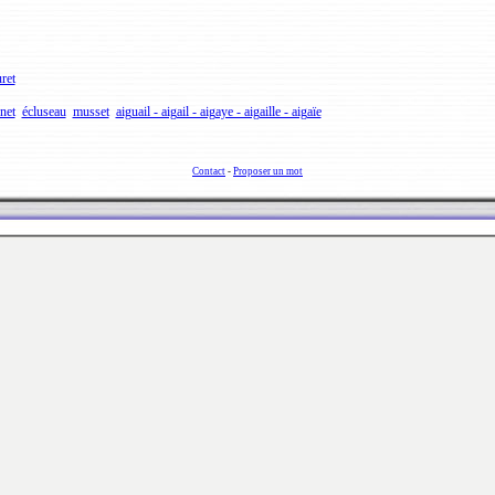
ret
net
écluseau
musset
aiguail - aigail - aigaye - aigaille - aigaïe
Contact
-
Proposer un mot