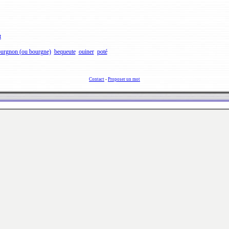
t
urgnon (ou bourgne)
bequeute
ouiner
poté
Contact
-
Proposer un mot