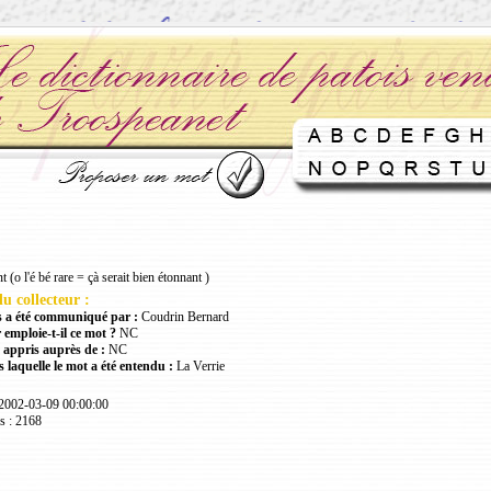
 (o l'é bé rare = çà serait bien étonnant )
u collecteur :
 a été communiqué par :
Coudrin Bernard
 emploie-t-il ce mot ?
NC
 appris auprès de :
NC
 laquelle le mot a été entendu :
La Verrie
 2002-03-09 00:00:00
s : 2168