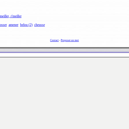
meiller, r'meiller
osser
amener
belou (2)
cheusse
Contact
-
Proposer un mot