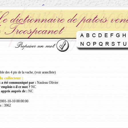
le des 4 pis de la vache, (voir aranclleïe)
u collecteur :
 a été communiqué par :
Nauleau Olivier
 emploie-t-il ce mot ?
NC
 appris auprès de :
NC
 2001-10-10 00:00:00
s : 3962