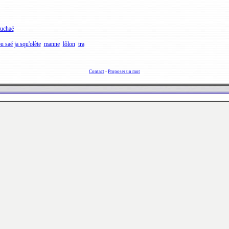
ouchaé
u saé ja squ'olète
manne
lôlon
tra
Contact
-
Proposer un mot