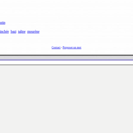
utin
inchée
bazi
talipe
mourène
Contact
-
Proposer un mot