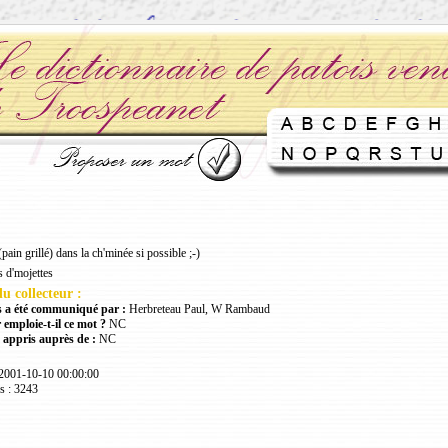
(pain grillé) dans la ch'minée si possible ;-)
s d'mojettes
u collecteur :
 a été communiqué par :
Herbreteau Paul, W Rambaud
 emploie-t-il ce mot ?
NC
 appris auprès de :
NC
 2001-10-10 00:00:00
s : 3243