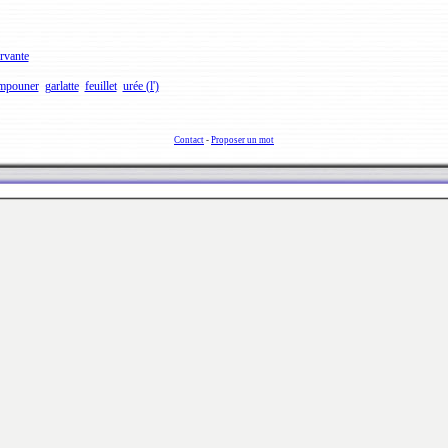
rvante
mpouner
garlatte
feuillet
urée (l')
Contact
-
Proposer un mot