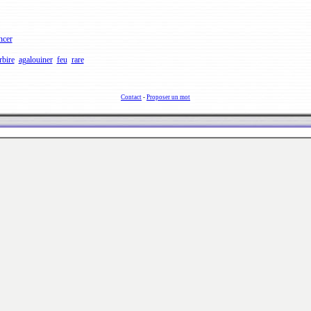
ncer
rbire
agalouiner
feu
rare
Contact
-
Proposer un mot