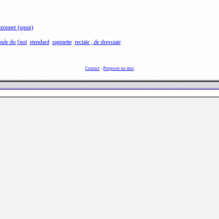
zouner (qqun)
ule do j'noï
etendard
ragmette
reciaïe , de dressiaïe
Contact
-
Proposer un mot