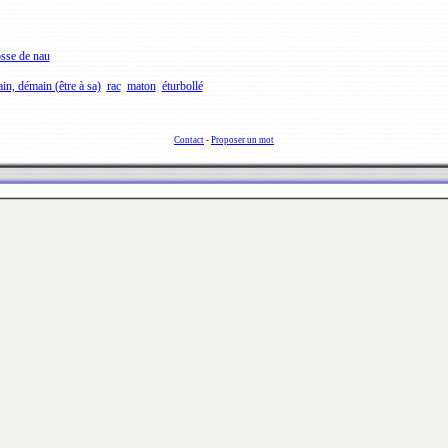
sse de nau
in, démain (être à sa)
rac
maton
éturbollé
Contact
-
Proposer un mot