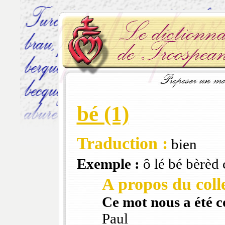
bé (1)
Traduction :
bien
Exemple :
ô lé bé bèrèd 
A propos du colle
Ce mot nous a été 
Paul