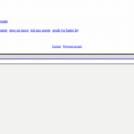
rpatte
oumer
moq ou mocq
toit aux gorets
goule (se battre la)
Contact
-
Proposer un mot