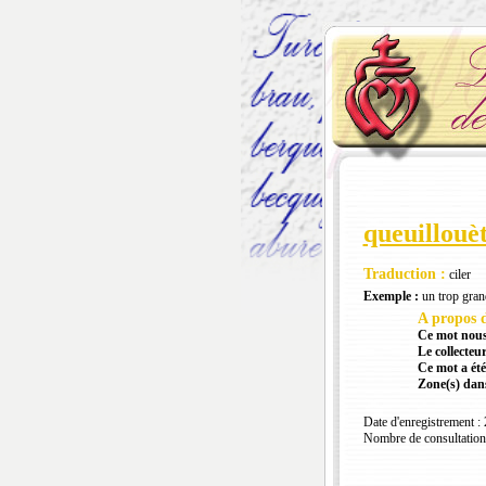
queuillouè
Traduction :
ciler
Exemple :
un trop grand
A propos d
Ce mot nous
Le collecteur
Ce mot a été
Zone(s) dans
Date d'enregistrement :
Nombre de consultation