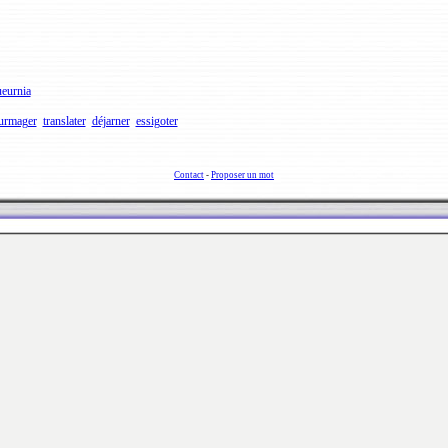
eurnia
urmager
translater
déjarner
essigoter
Contact
-
Proposer un mot