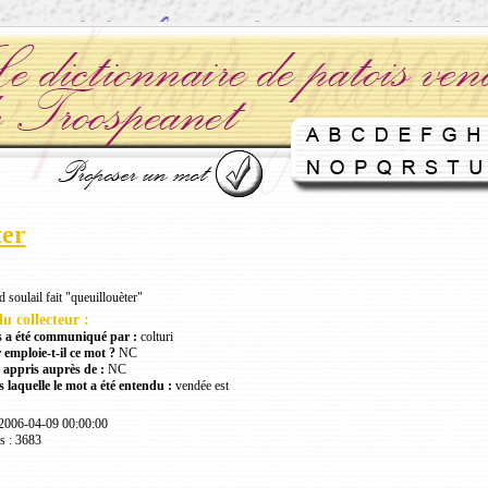
ter
 soulail fait "queuillouèter"
u collecteur :
 a été communiqué par :
colturi
 emploie-t-il ce mot ?
NC
 appris auprès de :
NC
 laquelle le mot a été entendu :
vendée est
 2006-04-09 00:00:00
s : 3683