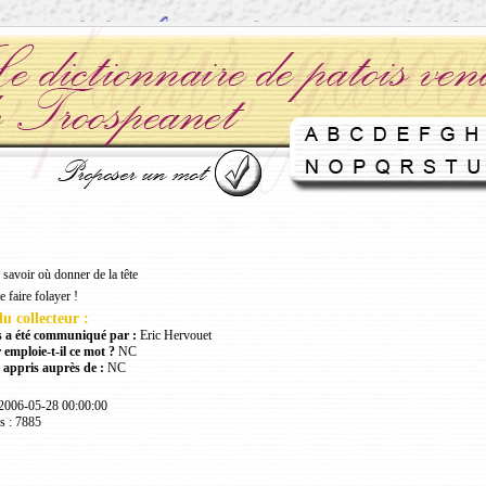
savoir où donner de la tête
 faire folayer !
u collecteur :
 a été communiqué par :
Eric Hervouet
 emploie-t-il ce mot ?
NC
 appris auprès de :
NC
 2006-05-28 00:00:00
s : 7885