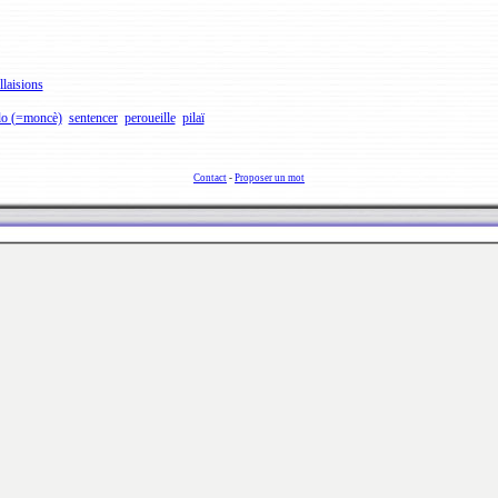
llaisions
lo (=moncè)
sentencer
peroueille
pilaï
Contact
-
Proposer un mot