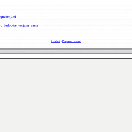
quette (ine)
rc
badouère
vorjuter
casse
Contact
-
Proposer un mot