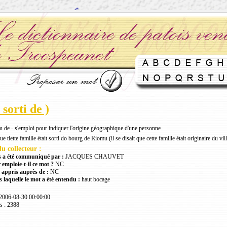
 sorti de )
su de - s'emploi pour indiquer l'origine géographique d'une personne
ue tiette famille était sorti do bourg de Riomu (il se disait que cette famille était originaire du v
u collecteur :
 a été communiqué par :
JACQUES CHAUVET
 emploie-t-il ce mot ?
NC
 appris auprès de :
NC
 laquelle le mot a été entendu :
haut bocage
 2006-08-30 00:00:00
s : 2388