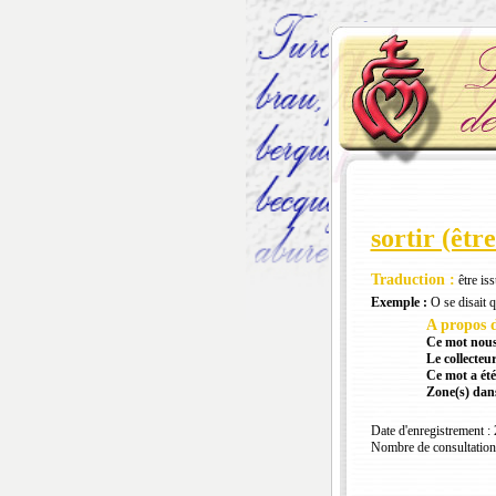
sortir (être
Traduction :
être is
Exemple :
O se disait q
A propos d
Ce mot nous
Le collecteur
Ce mot a été
Zone(s) dans
Date d'enregistrement :
Nombre de consultation