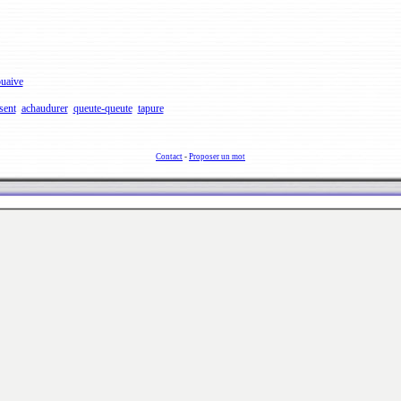
uaive
sent
achaudurer
queute-queute
tapure
Contact
-
Proposer un mot