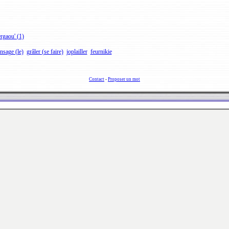
rgaou' (1)
nsage (le)
grâler (se faire)
joplailler
feurnikie
Contact
-
Proposer un mot