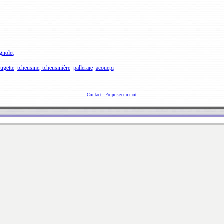
gnolet
ugette
tcheusine, tcheusinière
palleraïe
acouepi
Contact
-
Proposer un mot