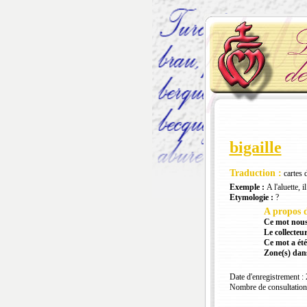
bigaille
Traduction :
cartes d
Exemple :
A l'aluette, i
Etymologie :
?
A propos d
Ce mot nous
Le collecteur
Ce mot a été
Zone(s) dans
Date d'enregistrement :
Nombre de consultation