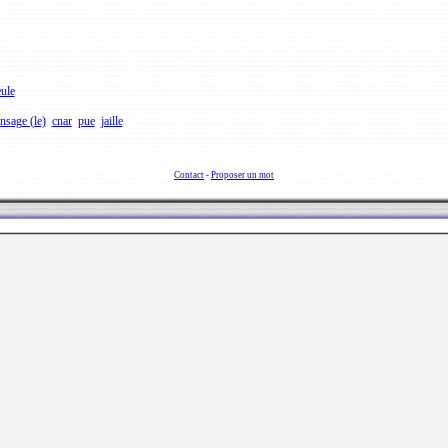
ule
nsage (le)
cnar
pue
jaille
Contact
-
Proposer un mot