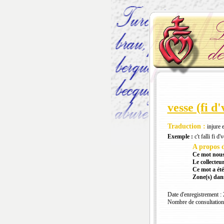
vesse (fi d'
Traduction :
injure e
Exemple :
c't falli fi d
A propos d
Ce mot nous
Le collecteur
Ce mot a été
Zone(s) dans
Date d'enregistrement :
Nombre de consultation