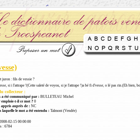
vesse)
t juron : fils de vessie ?
'vesse, si i l'attrape !(Cette saleté de voyou, si je l'attrape !)a bé fi d'vesse, o lé pas rin.(Eh bien, 
u collecteur :
 a été communiqué par :
BULLETEAU Michel
 emploie-t-il ce mot ?
0
 appris auprès de :
NC
 laquelle le mot a été entendu :
Talmont (Vendée)
 2008-02-15 00:00:00
s : 6784