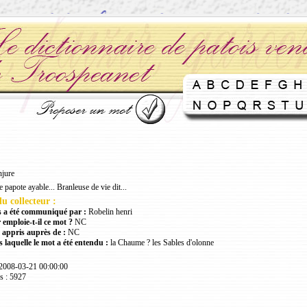
njure
papote ayable... Branleuse de vie dit...
u collecteur :
 a été communiqué par :
Robelin henri
 emploie-t-il ce mot ?
NC
 appris auprès de :
NC
 laquelle le mot a été entendu :
la Chaume ? les Sables d'olonne
 2008-03-21 00:00:00
s : 5927