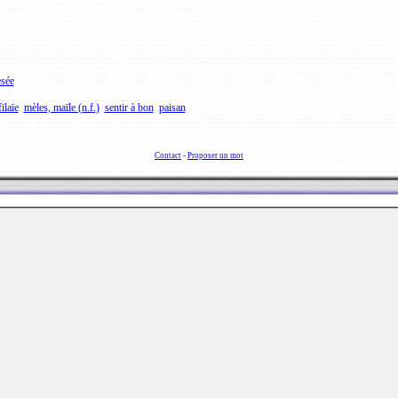
sée
filaïe
mèles, maïle (n.f.)
sentir à bon
paisan
Contact
-
Proposer un mot