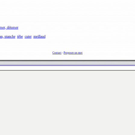
rser, détorser
an, pianche
tèbe
cuter
meillaud
Contact
-
Proposer un mot