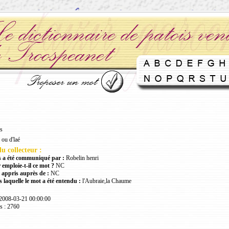
s
 ou d'laé
u collecteur :
 a été communiqué par :
Robelin henri
 emploie-t-il ce mot ?
NC
 appris auprès de :
NC
 laquelle le mot a été entendu :
l'Aubraie,la Chaume
 2008-03-21 00:00:00
s : 2760