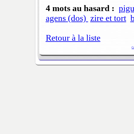
4 mots au hasard :
pigu
agens (dos)
zire et tort
b
Retour à la liste
C