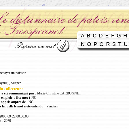
nettoyer un poisson
oyaux, , saigner
u collecteur :
 a été communiqué par :
Marie-Christine CARBONNET
 emploie-t-il ce mot ?
NC
 appris auprès de :
NC
 laquelle le mot a été entendu :
Vendéen
 2008-09-22 00:00:00
s : 2970