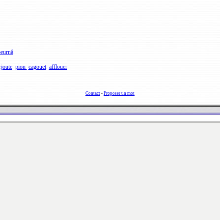
beurnâ
rjoute
pion
cagouet
afflouer
Contact
-
Proposer un mot