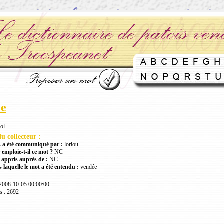
le
ol
u collecteur :
 a été communiqué par :
loriou
 emploie-t-il ce mot ?
NC
 appris auprès de :
NC
 laquelle le mot a été entendu :
vendée
 2008-10-05 00:00:00
s : 2692