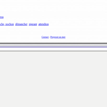
rou
che, pochon
démancher
nigeant
attendion
Contact
-
Proposer un mot