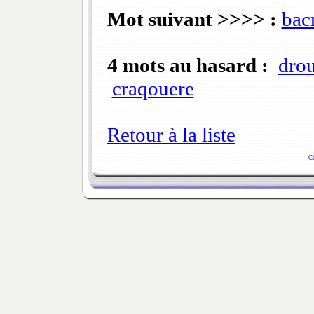
Mot suivant >>>> :
bac
4 mots au hasard :
drou
craqouere
Retour à la liste
C