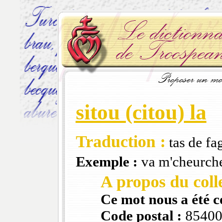
sitou (citou) la
Traduction :
tas de fa
Exemple :
va m'cheurcher
A propos du colle
Ce mot nous a été 
Code postal :
8540