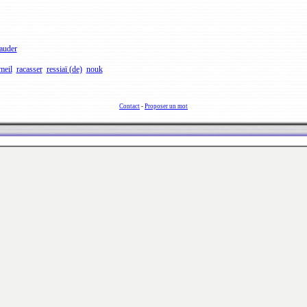
auder
meil
racasser
ressiaï (de)
nouk
Contact
-
Proposer un mot