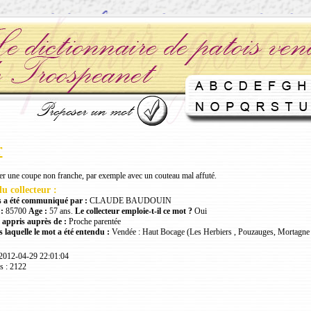
r
er une coupe non franche, par exemple avec un couteau mal affuté.
u collecteur :
 a été communiqué par :
CLAUDE BAUDOUIN
:
85700
Age :
57 ans.
Le collecteur emploie-t-il ce mot ?
Oui
 appris auprès de :
Proche parentée
 laquelle le mot a été entendu :
Vendée : Haut Bocage (Les Herbiers , Pouzauges, Mortagne 
 2012-04-29 22:01:04
s : 2122