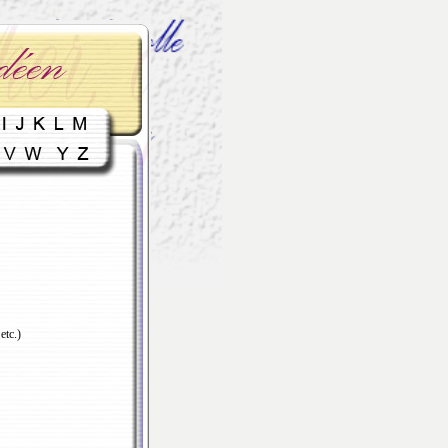
etc.)