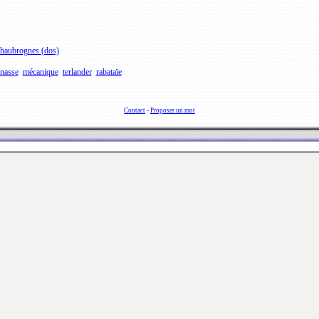
haubrognes (dos)
nasse
mécanique
terlander
rabataïe
Contact
-
Proposer un mot