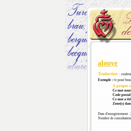
alouye
Traduction :
couleur
Exemple :
t'e poué beau
A propos d
Ce mot nous
Code postal 
Ce mot a été
Zone(s) dans
Date d'enregistrement :
Nombre de consultation