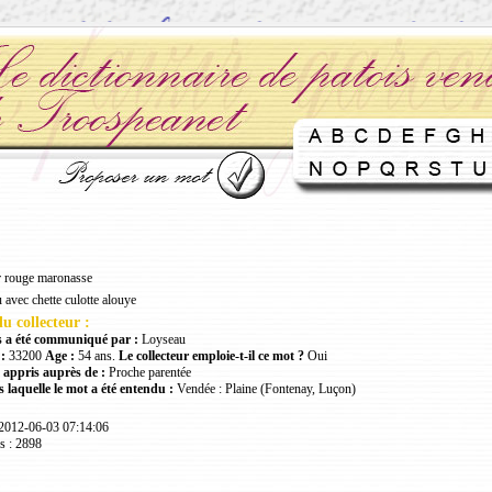
 rouge maronasse
 avec chette culotte alouye
u collecteur :
 a été communiqué par :
Loyseau
:
33200
Age :
54 ans.
Le collecteur emploie-t-il ce mot ?
Oui
 appris auprès de :
Proche parentée
 laquelle le mot a été entendu :
Vendée : Plaine (Fontenay, Luçon)
 2012-06-03 07:14:06
s : 2898