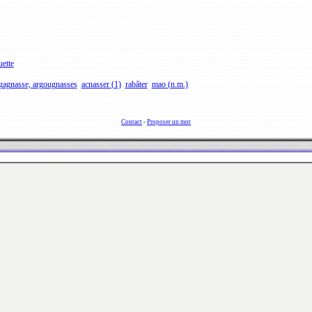
uette
gagnasse, argougnasses
acnasser (1)
rabâter
mao (n.m.)
Contact
-
Proposer un mot