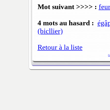
Mot suivant >>>> :
feu
4 mots au hasard :
égâp
(bicllier)
Retour à la liste
C