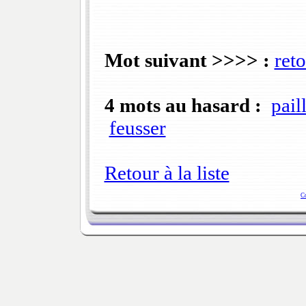
Mot suivant >>>> :
ret
4 mots au hasard :
pail
feusser
Retour à la liste
C