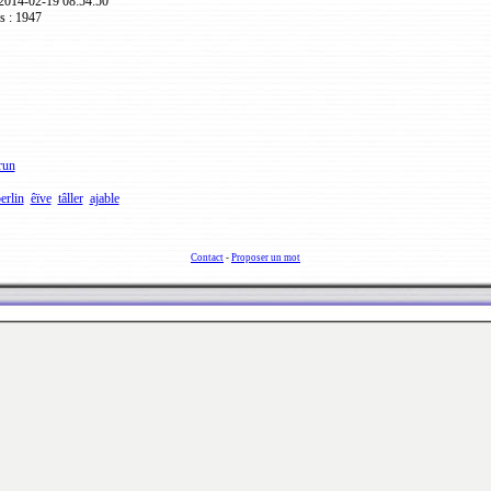
 2014-02-19 08:54:50
s : 1947
run
erlin
êïve
tâller
ajable
Contact
-
Proposer un mot