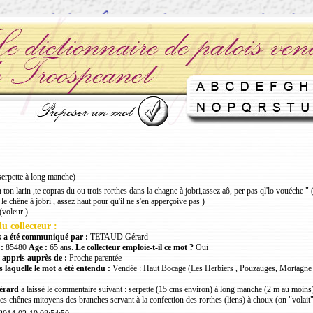
serpette à long manche)
ton larin ,te copras du ou trois rorthes dans la chagne à jobri,assez aô, per pas ql'lo vouéche " 
le chêne à jobri , assez haut pour qu'il ne s'en apperçoive pas )
oleur )
u collecteur :
 a été communiqué par :
TETAUD Gérard
:
85480
Age :
65 ans.
Le collecteur emploie-t-il ce mot ?
Oui
 appris auprès de :
Proche parentée
 laquelle le mot a été entendu :
Vendée : Haut Bocage (Les Herbiers , Pouzauges, Mortagne 
rard
a laissé le commentaire suivant : serpette (15 cms environ) à long manche (2 m au moins
es chênes mitoyens des branches servant à la confection des rorthes (liens) à choux (on "volait" 