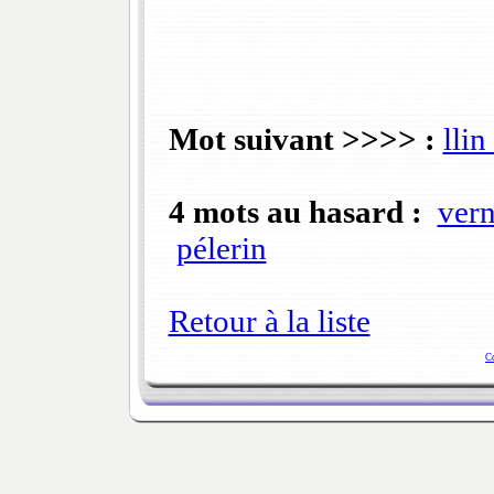
Mot suivant >>>> :
llin
4 mots au hasard :
vern
pélerin
Retour à la liste
C