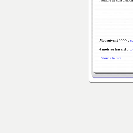
Nombre de consultation
Mot suivant >>>> :
co
4 mots au hasard :
to
Retour à la liste