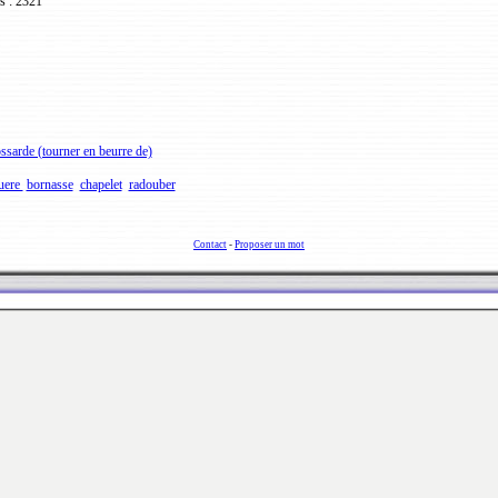
s : 2321
ssarde (tourner en beurre de)
uere
bornasse
chapelet
radouber
Contact
-
Proposer un mot