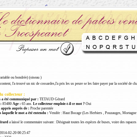
ariable ou bondrée) (oiseau )
 content, l'a trouvé un nic de cossardes,l'a pris les us peure se les faire payer par la société de c
u collecteur :
 a été communiqué par :
TETAUD Gérard
:
85480
Age :
65 ans.
Le collecteur emploie-t-il ce mot ?
Oui
 appris auprès de :
Proche parentée
 laquelle le mot a été entendu :
Vendée : Haut Bocage (Les Herbiers , Pouzauges, Mortagne 
rard
a laissé le commentaire suivant : Désignait toutes les espèces de buses, voire des rapaces 
s
 2014-02-20 00:25:47