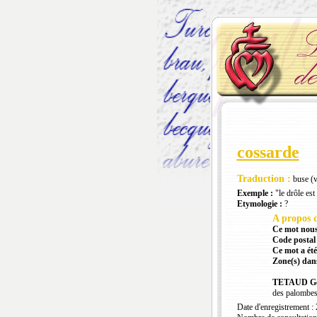
cossarde
Traduction :
buse (v
Exemple :
"le drôle est
Etymologie :
?
A propos d
Ce mot nous
Code postal 
Ce mot a été
Zone(s) dans
TETAUD Gé
des palombe
Date d'enregistrement :