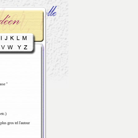
hasse "
etc.)
plus gros tel l'autour