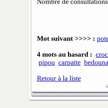
Nombre de consultations
Mot suivant >>>> :
pot
4 mots au hasard :
croc
pipou
carpatte
bedouna
Retour à la liste
C