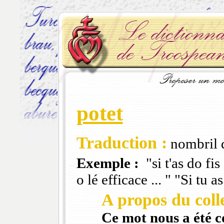
potet
Traduction :
nombril d
Exemple :
"si t'as do fis 
o lé efficace ... " "Si tu a
A propos du colle
Ce mot nous a été 