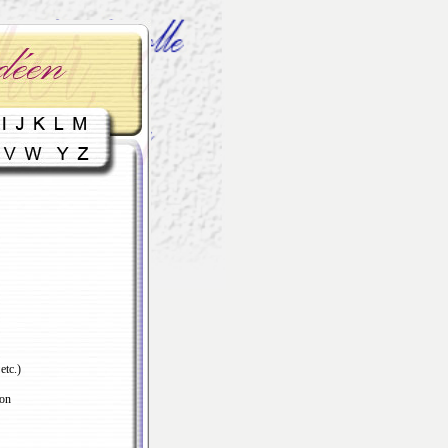
etc.)
ion