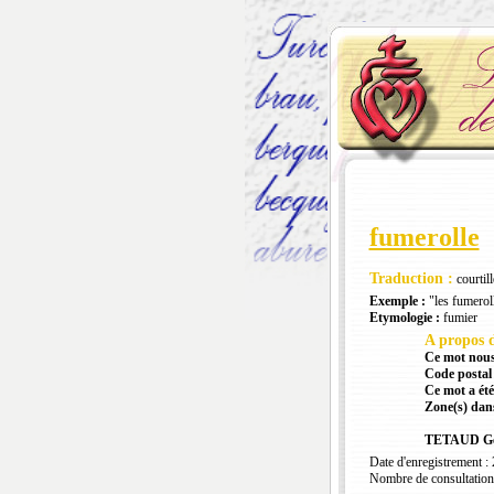
fumerolle
Traduction :
courtill
Exemple :
"les fumerol
Etymologie :
fumier
A propos d
Ce mot nous
Code postal 
Ce mot a été
Zone(s) dans
TETAUD Gé
Date d'enregistrement :
Nombre de consultation