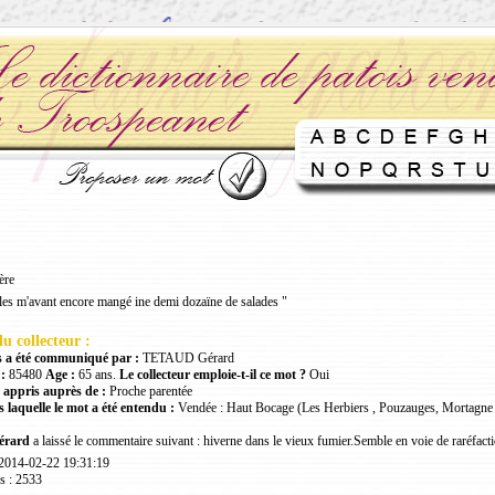
ère
les m'avant encore mangé ine demi dozaïne de salades "
u collecteur :
 a été communiqué par :
TETAUD Gérard
:
85480
Age :
65 ans.
Le collecteur emploie-t-il ce mot ?
Oui
 appris auprès de :
Proche parentée
 laquelle le mot a été entendu :
Vendée : Haut Bocage (Les Herbiers , Pouzauges, Mortagne 
rard
a laissé le commentaire suivant : hiverne dans le vieux fumier.Semble en voie de raréfact
 2014-02-22 19:31:19
s : 2533