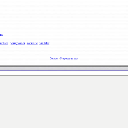
ne
urliter
pougnasser
sacristie
visibler
Contact
-
Proposer un mot