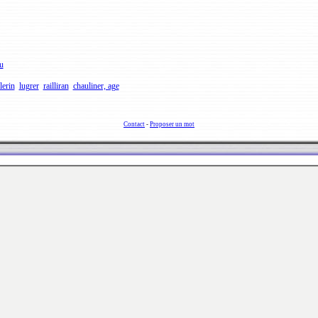
u
lerin
lugrer
railliran
chauliner, age
Contact
-
Proposer un mot