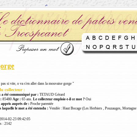
gorge
as si vite, o va s'en aller dans la mouvaise gorge "
u collecteur :
 a été communiqué par :
TETAUD Gérard
:
85480
Age :
65 ans.
Le collecteur emploie-t-il ce mot ?
Oui
 appris auprès de :
Proche parentée
 laquelle le mot a été entendu :
Vendée : Haut Bocage (Les Herbiers , Pouzauges, Mortagne 
 2014-02-23 09:42:05
s : 2142