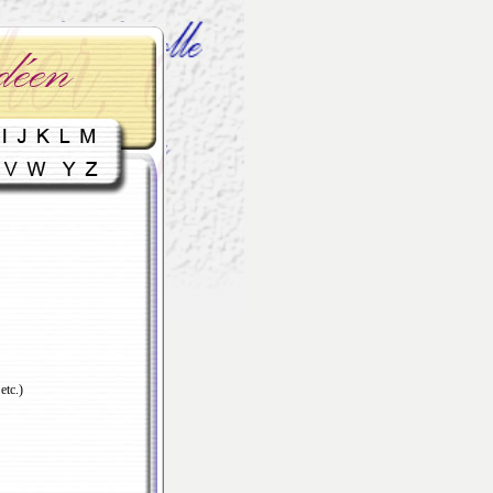
etc.)