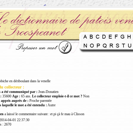
biche en dériboulant dans la venelle
u collecteur :
 a été communiqué par :
Jean-Donatien
:
35600
Age :
65 ans.
Le collecteur emploie-t-il ce mot ?
Non
 appris auprès de :
Proche parentée
 laquelle le mot a été entendu :
Autre
en
a laissé le commentaire suivant : et pi çà fe mau à Clisson
 2014-04-01 22:37:30
s : 2670