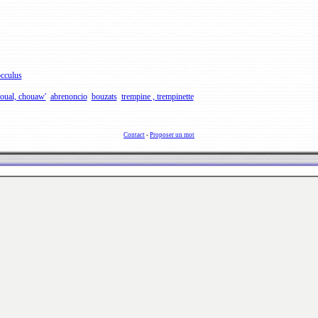
cculus
oual, chouaw'
abrenoncio
bouzats
trempine , trempinette
Contact
-
Proposer un mot