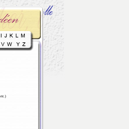
etc.)