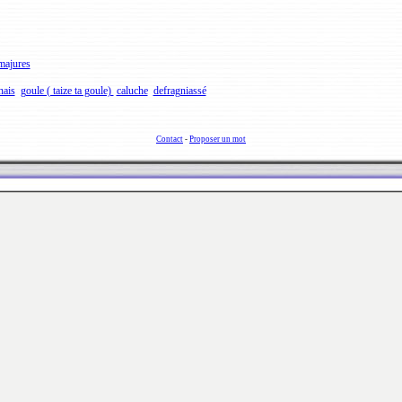
majures
nais
goule ( taize ta goule)
caluche
defragniassé
Contact
-
Proposer un mot