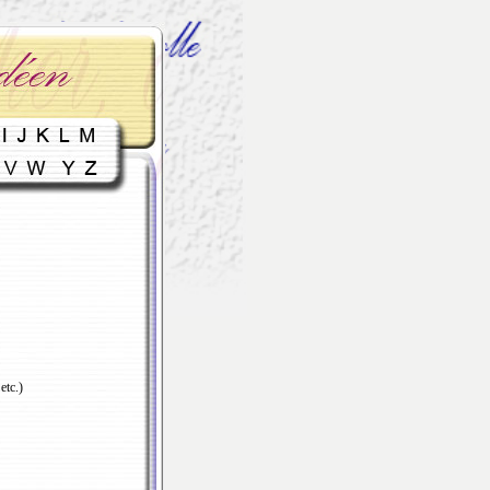
etc.)