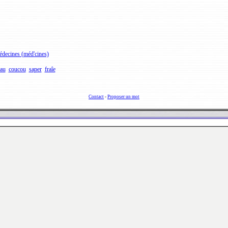
decines (méd'cines)
lau
coucou
saper
fraîe
Contact
-
Proposer un mot