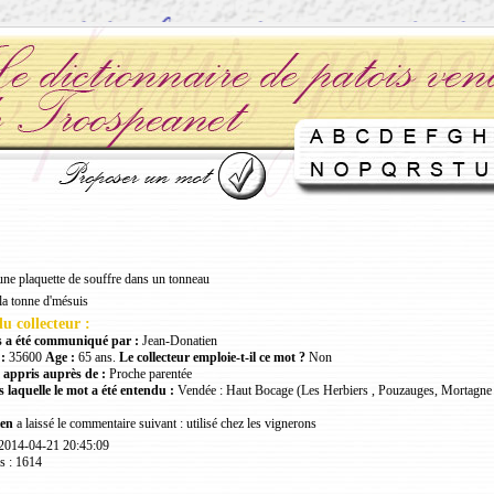
une plaquette de souffre dans un tonneau
la tonne d'mésuis
u collecteur :
 a été communiqué par :
Jean-Donatien
:
35600
Age :
65 ans.
Le collecteur emploie-t-il ce mot ?
Non
 appris auprès de :
Proche parentée
 laquelle le mot a été entendu :
Vendée : Haut Bocage (Les Herbiers , Pouzauges, Mortagne 
en
a laissé le commentaire suivant : utilisé chez les vignerons
 2014-04-21 20:45:09
s : 1614