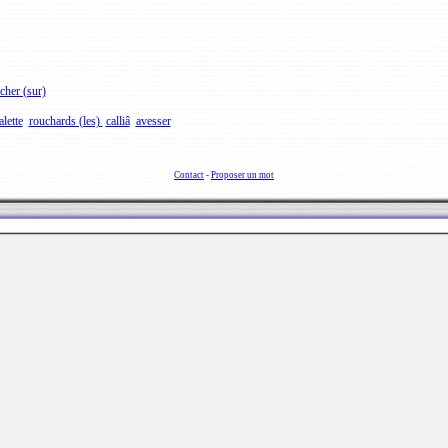
cher (sur)
alette
rouchards (les)
calliâ
avesser
Contact
-
Proposer un mot