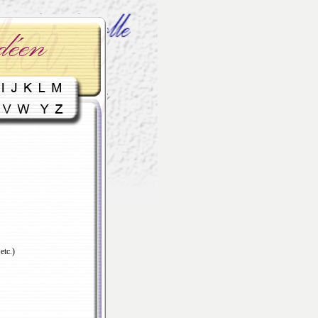
etc.)