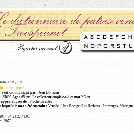
acawes de groles
u collecteur :
 a été communiqué par :
Jean-Donatien
:
35600
Age :
65 ans.
Le collecteur emploie-t-il ce mot ?
Non
 appris auprès de :
Proche parentée
 laquelle le mot a été entendu :
Vendée : Haut Bocage (Les Herbiers , Pouzauges, Mortagne 
 2014-04-21 22:41:02
s : 2072