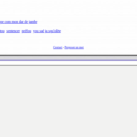
ope com mon dar de jambe
tou
sentencer
préfou
you saé ja squ'olète
Contact
-
Proposer un mot