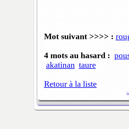
Mot suivant >>>> :
rou
4 mots au hasard :
pous
akatinan
taure
Retour à la liste
C