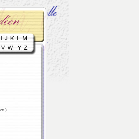
etc.)