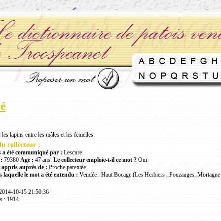
lé
 les lapins entre les mâles et les femelles
u collecteur :
 a été communiqué par :
Lescure
:
79380
Age :
47 ans.
Le collecteur emploie-t-il ce mot ?
Oui
 appris auprès de :
Proche parentée
 laquelle le mot a été entendu :
Vendée : Haut Bocage (Les Herbiers , Pouzauges, Mortagne 
 2014-10-15 21:50:36
s : 1914