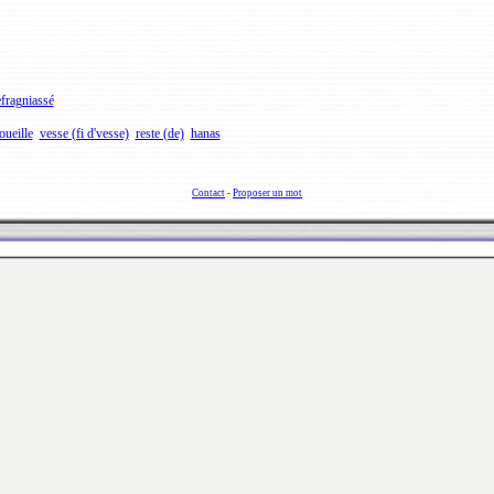
fragniassé
oueille
vesse (fi d'vesse)
reste (de)
hanas
Contact
-
Proposer un mot