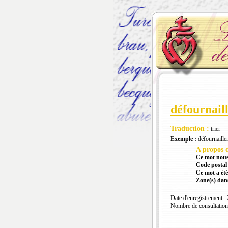
défournail
Traduction :
trier
Exemple :
défournailler
A propos d
Ce mot nous
Code postal 
Ce mot a été
Zone(s) dans
Date d'enregistrement :
Nombre de consultation