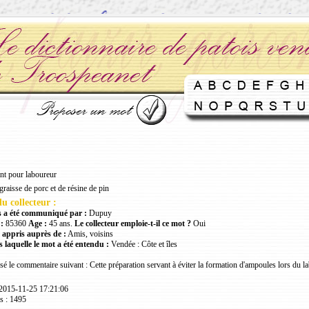
ant pour laboureur
aisse de porc et de résine de pin
u collecteur :
 a été communiqué par :
Dupuy
:
85360
Age :
45 ans.
Le collecteur emploie-t-il ce mot ?
Oui
 appris auprès de :
Amis, voisins
 laquelle le mot a été entendu :
Vendée : Côte et îles
ssé le commentaire suivant : Cette préparation servant à éviter la formation d'ampoules lors du la
 2015-11-25 17:21:06
s : 1495