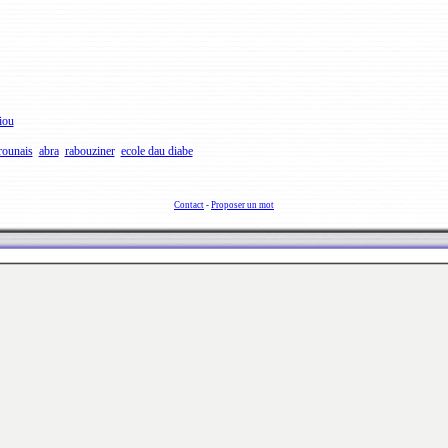
iou
rounais
abra
rabouziner
ecole dau diabe
Contact
-
Proposer un mot