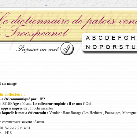
yé rin mangé
u collecteur :
 a été communiqué par :
JP2
:
85160
Age :
56 ans.
Le collecteur emploie-t-il ce mot ?
Oui
 appris auprès de :
Proche parentée
 laquelle le mot a été entendu :
Vendée : Haut Bocage (Les Herbiers , Pouzauges, Mortagne 
le commentaire suivant : Aucun
 2015-12-12 21:14:31
s : 1418