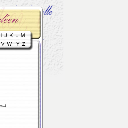
etc.)