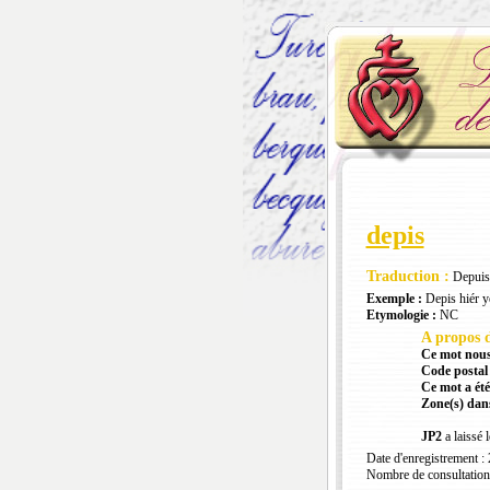
depis
Traduction :
Depuis
Exemple :
Depis hiér 
Etymologie :
NC
A propos d
Ce mot nous
Code postal 
Ce mot a été
Zone(s) dans
JP2
a laissé 
Date d'enregistrement :
Nombre de consultation