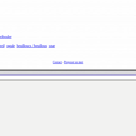
ribouler
reil
ragale
beuilloucs / beuillous
snar
Contact
-
Proposer un mot