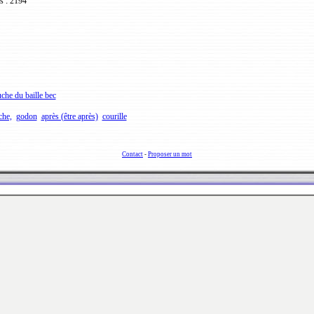
s : 2194
che du baille bec
che,
godon
après (être après)
courille
Contact
-
Proposer un mot