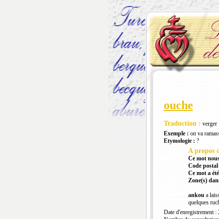
ouche
Traduction :
verger
Exemple :
on va ramas
Etymologie :
?
A propos d
Ce mot nous
Code postal 
Ce mot a été
Zone(s) dans
ankou
a lais
quelques ruch
Date d'enregistrement :