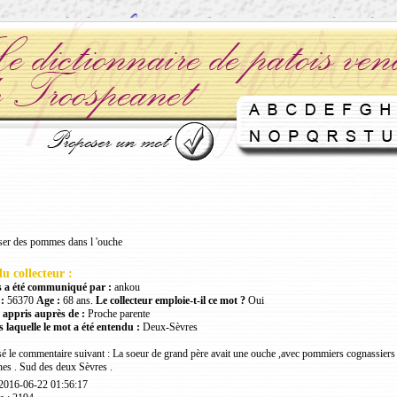
ser des pommes dans l 'ouche
u collecteur :
 a été communiqué par :
ankou
:
56370
Age :
68 ans.
Le collecteur emploie-t-il ce mot ?
Oui
 appris auprès de :
Proche parente
 laquelle le mot a été entendu :
Deux-Sèvres
sé le commentaire suivant : La soeur de grand père avait une ouche ,avec pommiers cognassiers ,
es . Sud des deux Sèvres .
 2016-06-22 01:56:17