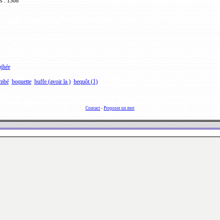
s : 1308
jhée
imbé
boquette
buffe (avoir la )
bequôt (1)
Contact
-
Proposer un mot