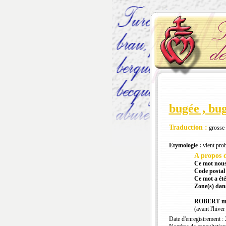
bugée , bu
Traduction :
grosse l
Etymologie :
vient pro
A propos d
Ce mot nous
Code postal 
Ce mot a été
Zone(s) dans
ROBERT mau
(avant l'hiver
Date d'enregistrement :