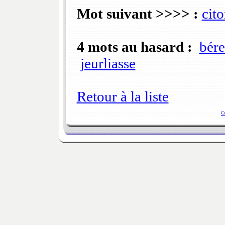
Mot suivant >>>> :
cit
4 mots au hasard :
bér
jeurliasse
Retour à la liste
C