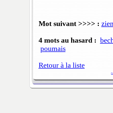
Mot suivant >>>> :
zie
4 mots au hasard :
bech
poumais
Retour à la liste
C